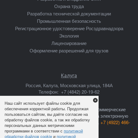
Охрана труда
Разработка технической документации
Промышленная безопасность
Регистрационное удостоверение Росздравнадзора
Экология
Лицензирование
Оформление разрешений для грузов
Калуга
Россия, Калуга, Московская улица, 184А
Телефон:
+7 (4842) 20-19-62
Почта:
kaluga@mscsert.ru
Наш сайт использует файлы cookie для
обеспечения корректной работы. Продолжая
Ваши предложения о сотрудничестве, коммерческие
пользоваться сайтом, вы даёте согласие на
предложения, прайс-листы высылайте на электронную
обработку файлов cookie, а так же обработку
почту:
info@mscsert.ru
или звоните по тел.
+7 (4922) 466-
персональных данных метрическими
301
программами в соответствии с
политикой
обработки файлов cookie
и
политикой