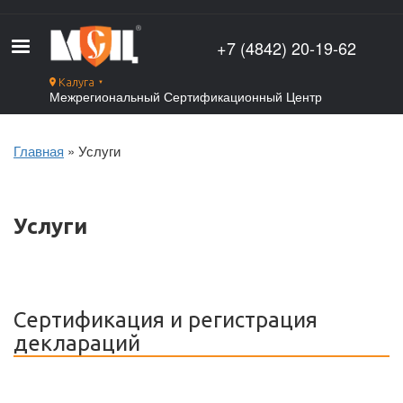
Перейти
к
+7 (4842) 20-19-62
основному
содержанию
Калуга
▼
Межрегиональный Сертификационный Центр
Главная
Услуги
Строка
навигации
Услуги
Сертификация и регистрация
деклараций