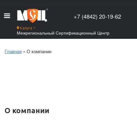
Перейти
к
+7 (4842) 20-19-62
основному
содержанию
Калуга
▼
Межрегиональный Сертификационный Центр
Главная
О компании
Строка
навигации
О компании